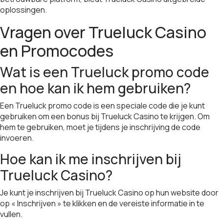
oplossingen.
Vragen over Trueluck Casino
en Promocodes
Wat is een Trueluck promo code
en hoe kan ik hem gebruiken?
Een Trueluck promo code is een speciale code die je kunt
gebruiken om een bonus bij Trueluck Casino te krijgen. Om
hem te gebruiken, moet je tijdens je inschrijving de code
invoeren.
Hoe kan ik me inschrijven bij
Trueluck Casino?
Je kunt je inschrijven bij Trueluck Casino op hun website door
op « Inschrijven » te klikken en de vereiste informatie in te
vullen.