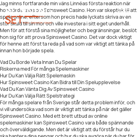
Jag minns fortfarande min väns Linnéas första reaktion när
hon hörde talas om Spinsweet Casino. Hon var skeptisk till att
spela online, eftersom hon precis hade lyckats skriva av en
stor skuld till sin mor och ville investera i sitt eget underhåll.
Men för att förstå sina möjligheter och begränsningar, beslöt
hon sig för att prova Spinsweet Casino. Det var dock viktigt
för henne att först ta reda på vad som var viktigt att tänka på
innan hon började spela.
Vad Du Borde Veta Innan Du Spelar
Riskerna med För många Spelemaskiner
Hur Du Kan Välja Rätt Spelemaskin
Hur Spinsweet Casino Kan Bidra till Din Spelupplevelse
Vad Du Kan Vänta Dig Av Spinsweet Casino
Hur Du Kan Välja Rätt Spelstrategi
För många spelare från Sverige står detta problem inför, och
vi vill undersöka vad som är viktigt att tänka på när det gäller
Spinsweet Casino. Med ett brett utbud av online
spelemaskiner kan Spinsweet Casino vara både spännande
och överväldigande. Men det är viktigt att du förstår hur du
ska hantera dina pengar och hur du ska avgöra när du har för