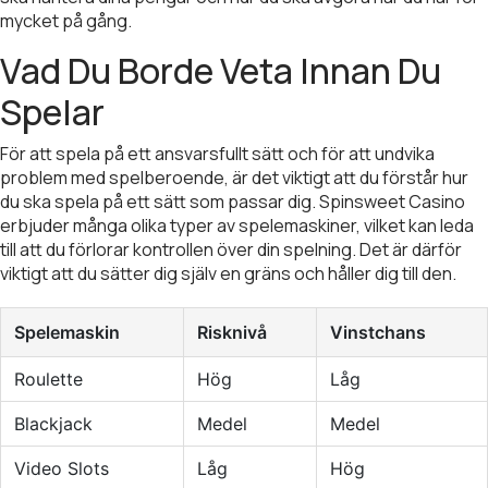
mycket på gång.
Vad Du Borde Veta Innan Du
Spelar
För att spela på ett ansvarsfullt sätt och för att undvika
problem med spelberoende, är det viktigt att du förstår hur
du ska spela på ett sätt som passar dig. Spinsweet Casino
erbjuder många olika typer av spelemaskiner, vilket kan leda
till att du förlorar kontrollen över din spelning. Det är därför
viktigt att du sätter dig själv en gräns och håller dig till den.
Spelemaskin
Risknivå
Vinstchans
Roulette
Hög
Låg
Blackjack
Medel
Medel
Video Slots
Låg
Hög