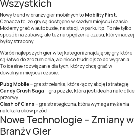
Wszystkich
Nowy trend w branży gier mobilnych to
Mobility First
.
Oznacza to, że gry są dostępne w każdym miejscu i czasie.
Możemy grać w autobusie, na stacji, w parku itp. To nie tylko
sposób na zabawę, ale też na spędzenie czasu, który inaczej
byłby stracony.
Wśród najlepszych gier w tej kategorii znajdują się gry, które
są łatwe do zrozumienia, ale nieco trudniejsze do wygrania.
To idealne rozwiązanie dla tych, którzy chcą grać w
dowolnym miejscu i czasie.
Pubg Mobile
– gra strzelanka, która łączy akcję i strategię
Candy Crush Saga
– gra puzzle, która jest idealna na krótkie
przerwy
Clash of Clans
– gra strategiczna, która wymaga myślenia
na kilka kroków przód
Nowe Technologie – Zmiany w
Branży Gier