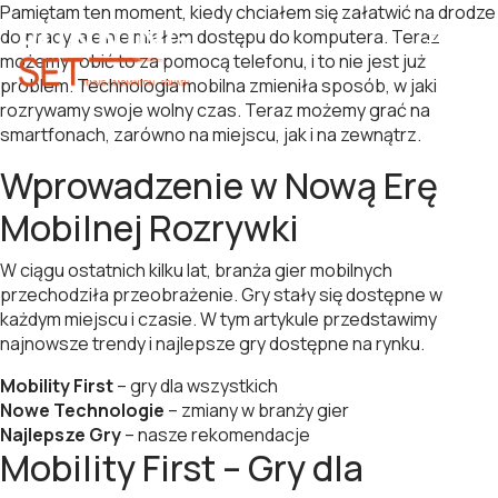
Pamiętam ten moment, kiedy chciałem się załatwić na drodze
do pracy, ale nie miałem dostępu do komputera. Teraz
możemy robić to za pomocą telefonu, i to nie jest już
problem. Technologia mobilna zmieniła sposób, w jaki
rozrywamy swoje wolny czas. Teraz możemy grać na
smartfonach, zarówno na miejscu, jak i na zewnątrz.
Wprowadzenie w Nową Erę
Mobilnej Rozrywki
W ciągu ostatnich kilku lat, branża gier mobilnych
przechodziła przeobrażenie. Gry stały się dostępne w
każdym miejscu i czasie. W tym artykule przedstawimy
najnowsze trendy i najlepsze gry dostępne na rynku.
Mobility First
– gry dla wszystkich
Nowe Technologie
– zmiany w branży gier
Najlepsze Gry
– nasze rekomendacje
Mobility First – Gry dla