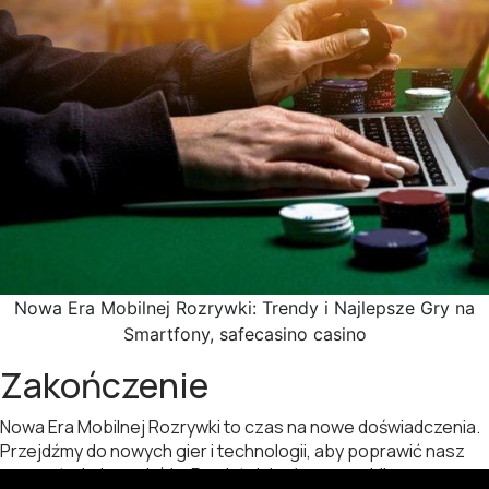
Nowa Era Mobilnej Rozrywki: Trendy i Najlepsze Gry na
Smartfony, safecasino casino
Zakończenie
Nowa Era Mobilnej Rozrywki to czas na nowe doświadczenia.
Przejdźmy do nowych gier i technologii, aby poprawić nasz
czas w trakcie podróży. Pamiętajcie, że gry mobilne są