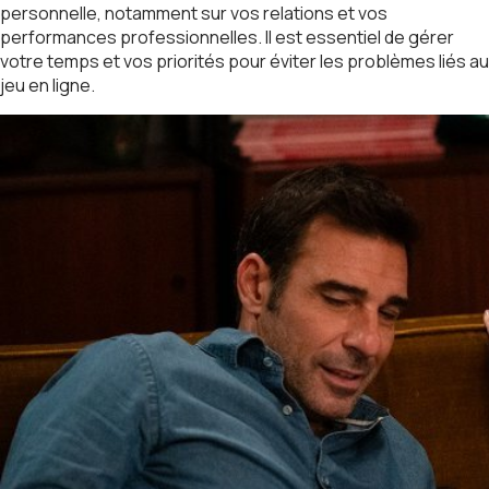
personnelle, notamment sur vos relations et vos
performances professionnelles. Il est essentiel de gérer
votre temps et vos priorités pour éviter les problèmes liés au
jeu en ligne.