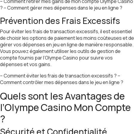
– Comment retirer mes gains de mon compte Olympe Casino
? – Comment gérer mes dépenses dans le jeu en ligne ?
Prévention des Frais Excessifs
Pour éviter les frais de transaction excessifs, il est essentiel
de choisir les options de paiement les moins coûteuses et de
gérer vos dépenses en jeu en ligne de manière responsable.
Vous pouvez également utiliser les outils de gestion de
compte fournis par l’Olympe Casino pour suivre vos
dépenses et vos gains.
– Comment éviter les frais de transaction excessifs ? –
Comment contrôler mes dépenses dans le jeu en ligne ?
Quels sont les Avantages de
l’Olympe Casino Mon Compte
?
Sécurité et Confidentialité