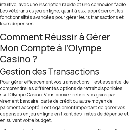
intuitive, avec une inscription rapide et une connexion facile.
Les vétérans du jeu en ligne, quant à eux, apprécieront les
fonctionnalités avancées pour gérer leurs transactions et
leurs dépenses.
Comment Réussir à Gérer
Mon Compte à l’Olympe
Casino ?
Gestion des Transactions
Pour gérer efficacement vos transactions, il est essentiel de
comprendre les différentes options de retrait disponibles
sur l’Olympe Casino. Vous pouvez retirer vos gains par
virement bancaire, carte de crédit ou autre moyen de
paiement accepté. Il est également important de gérer vos
dépenses en jeu en ligne en fixant des limites de dépense et
en suivant votre budget.