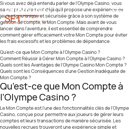
Si vous avez déjà entendu parler de l’Olympe Casino, vous
savez probablement déjà qu’il propose une expérience de
jeu en ligne unique et sécurisée grâce à son système de
gestion de compte, le Mon Compte. Mais avant de vous
lancer dans l’aventure, il est essentiel de comprendre
comment gérer efficacement votre Mon Compte pour éviter
les frais excessifs et les problèmes de dépendance.
Qu’est-ce que Mon Compte à l’Olympe Casino ?
Comment Réussir à Gérer Mon Compte à l’Olympe Casino ?
Quels sont les Avantages de l’Olympe Casino Mon Compte ?
Quels sont les Conséquences d’une Gestion Inadéquate de
Mon Compte ?
Qu’est-ce que Mon Compte à
l’Olympe Casino ?
Le Mon Compte est l’une des fonctionnalités clés de l’Olympe
Casino, conçue pour permettre aux joueurs de gérer leurs
comptes et leurs transactions de manière sécurisée. Les
nouvelles recrues trouveront une expérience simple et