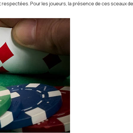
 respectées. Pour les joueurs, la présence de ces sceaux de co