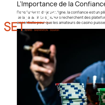
L’Importance de la Confianc
Dans l’univers du jeu en ligne, la confiance est un pi
de la garantir. Les joueurs recherchent des platef
essentielle pour que les amateurs de casino puisse