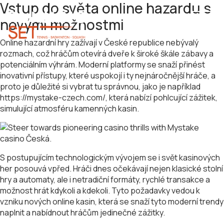
Vstup do světa online hazardu s
novými možnostmi
Online hazardní hry zažívají v České republice nebývalý
rozmach, což hráčům otevírá dveře k široké škále zábavy a
potenciálním výhrám. Moderní platformy se snaží přinést
inovativní přístupy, které uspokojí i ty nejnáročnější hráče, a
proto je důležité si vybrat tu správnou, jako je například
https://mystake-czech.com/
, která nabízí pohlcující zážitek,
simulující atmosféru kamenných kasin.
S postupujícím technologickým vývojem se i svět kasinových
her posouvá vpřed. Hráči dnes očekávají nejen klasické stolní
hry a automaty, ale i netradiční formáty, rychlé transakce a
možnost hrát kdykoli a kdekoli. Tyto požadavky vedou k
vzniku nových online kasin, která se snaží tyto moderní trendy
naplnit a nabídnout hráčům jedinečné zážitky.