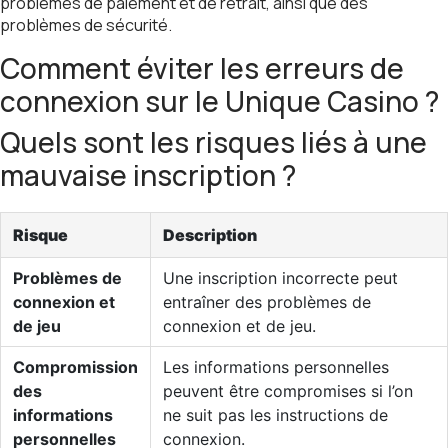
problèmes de paiement et de retrait, ainsi que des
problèmes de sécurité.
Comment éviter les erreurs de
connexion sur le Unique Casino ?
Quels sont les risques liés à une
mauvaise inscription ?
Risque
Description
Problèmes de
Une inscription incorrecte peut
connexion et
entraîner des problèmes de
de jeu
connexion et de jeu.
Compromission
Les informations personnelles
des
peuvent être compromises si l’on
informations
ne suit pas les instructions de
personnelles
connexion.