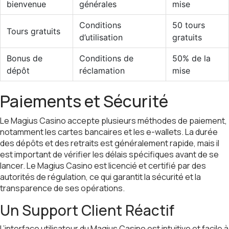
bienvenue
générales
mise
Conditions
50 tours
Tours gratuits
d’utilisation
gratuits
Bonus de
Conditions de
50% de la
dépôt
réclamation
mise
Paiements et Sécurité
Le Magius Casino accepte plusieurs méthodes de paiement,
notamment les cartes bancaires et les e-wallets. La durée
des dépôts et des retraits est généralement rapide, mais il
est important de vérifier les délais spécifiques avant de se
lancer. Le Magius Casino est licencié et certifié par des
autorités de régulation, ce qui garantit la sécurité et la
transparence de ses opérations.
Un Support Client Réactif
L’interface utilisateur du Magius Casino est intuitive et facile à