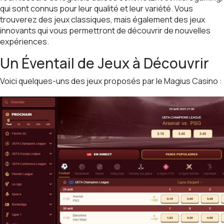
qui sont connus pour leur qualité et leur variété. Vous
trouverez des jeux classiques, mais également des jeux
innovants qui vous permettront de découvrir de nouvelles
expériences.
Un Éventail de Jeux à Découvrir
Voici quelques-uns des jeux proposés par le Magius Casino :