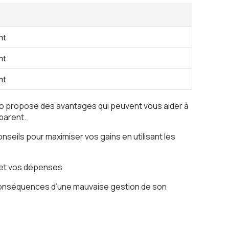
nt
nt
nt
no propose des avantages qui peuvent vous aider à
parent.
nseils pour maximiser vos gains en utilisant les
u et vos dépenses
 conséquences d’une mauvaise gestion de son