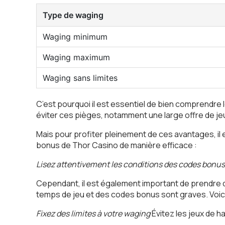
Type de waging
Waging minimum
Waging maximum
Waging sans limites
C’est pourquoi il est essentiel de bien comprendr
éviter ces pièges, notamment une large offre de j
Mais pour profiter pleinement de ces avantages, il e
bonus de Thor Casino de manière efficace :
Lisez attentivement les conditions des codes bonu
Cependant, il est également important de prendre 
temps de jeu et des codes bonus sont graves. Voici
Fixez des limites à votre waging
Évitez les jeux de 