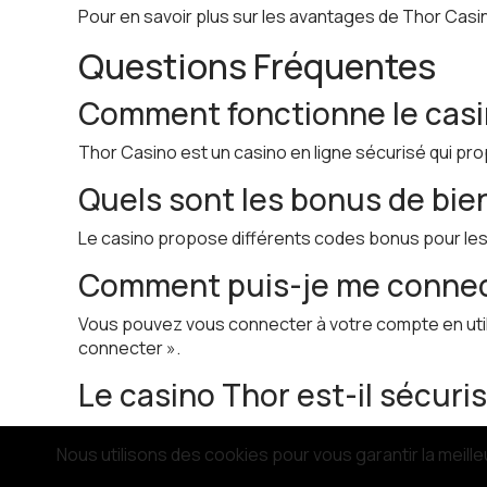
Pour en savoir plus sur les avantages de Thor Casino
Questions Fréquentes
Comment fonctionne le casin
Thor Casino est un casino en ligne sécurisé qui pro
Quels sont les bonus de bie
Le casino propose différents codes bonus pour les
Comment puis-je me connec
Vous pouvez vous connecter à votre compte en utilis
connecter ».
Le casino Thor est-il sécuris
Oui, Thor Casino est un casino en ligne sécurisé qu
Nous utilisons des cookies pour vous garantir la meill