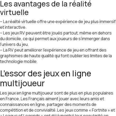
Les avantages de la réalité
virtuelle
– La réalité virtuelle offre une expérience de jeu plus immersif
et interactive.
– Les jeux RV peuvent être joués partout, même en dehors
du domicile, ce qui permet aux joueurs de s’immerger dans
l’univers du jeu.
– La RV peut améliorer l’expérience de jeu en offrant des
graphismes de haute qualité qui font oublier les limites de la
technologie mobile.
L’essor des jeux en ligne
multijoueur
Les jeux en ligne multijoueur sont de plus en plus populaires
en France. Les Français aiment jouer avec leurs amis et
connaissances en ligne, partager des moments de
compétition et de convivialité. Les jeux comme « Fortnite » et
« League of Legends » ont déjà montré leur popularité en