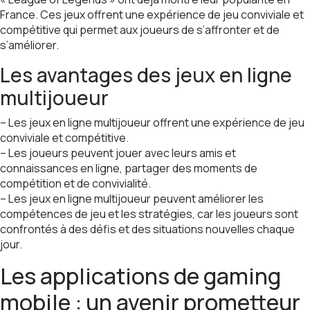
France. Ces jeux offrent une expérience de jeu conviviale et
compétitive qui permet aux joueurs de s’affronter et de
s’améliorer.
Les avantages des jeux en ligne
multijoueur
– Les jeux en ligne multijoueur offrent une expérience de jeu
conviviale et compétitive.
– Les joueurs peuvent jouer avec leurs amis et
connaissances en ligne, partager des moments de
compétition et de convivialité.
– Les jeux en ligne multijoueur peuvent améliorer les
compétences de jeu et les stratégies, car les joueurs sont
confrontés à des défis et des situations nouvelles chaque
jour.
Les applications de gaming
mobile : un avenir prometteur