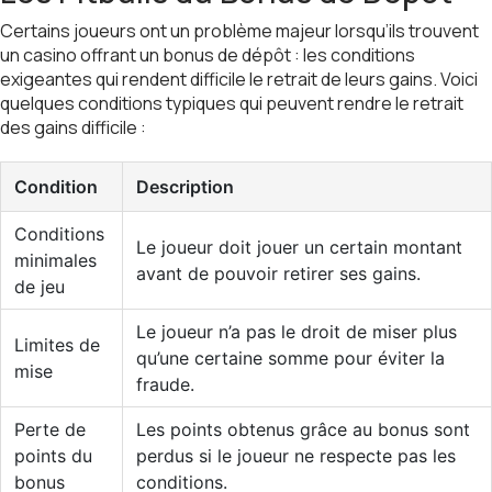
Certains joueurs ont un problème majeur lorsqu’ils trouvent
un casino offrant un bonus de dépôt : les conditions
exigeantes qui rendent difficile le retrait de leurs gains. Voici
quelques conditions typiques qui peuvent rendre le retrait
des gains difficile :
Condition
Description
Conditions
Le joueur doit jouer un certain montant
minimales
avant de pouvoir retirer ses gains.
de jeu
Le joueur n’a pas le droit de miser plus
Limites de
qu’une certaine somme pour éviter la
mise
fraude.
Perte de
Les points obtenus grâce au bonus sont
points du
perdus si le joueur ne respecte pas les
bonus
conditions.